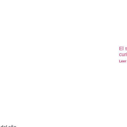
El 
cur
Leer