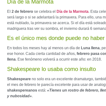
Día de la Marmota
El
2 de febrero
se celebra el
Día de la Marmota
. Esta cel
será largo o si se adelantará la primavera. Para ello, una 
está nublado, la primavera se acerca. Si el día está solead
madriguera tras ver su sombra, el invierno durará 6 seman
Es el único mes donde puede no haber 
En todos los meses hay al menos un día de
Luna llena
, p
ese honor. Cada cierta cantidad de años,
febrero pasa co
llena
. Ese fenómeno volverá a ocurrir este año: en 2018.
Shakespeare lo usaba como insulto
Shakespeare
no solo era un excelente dramaturgo, también
el mes de febrero le parecía excelente para usar de analog
shakespereanos
está:
«Tienes un rostro de febrero, ll
y nubosidad»
.