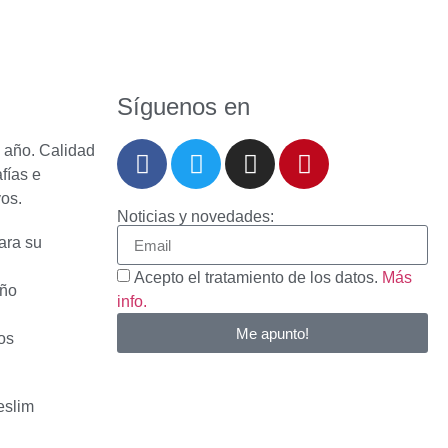
Síguenos en
l año. Calidad
fías e
vos.
Noticias y novedades:
ara su
Acepto el tratamiento de los datos.
Más
año
info.
Me apunto!
os
eslim