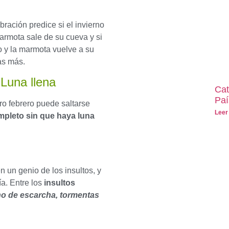
ebración predice si el invierno
marmota sale de su cueva y si
o y la marmota vuelve a su
as más.
Luna llena
Cat
Paí
ero febrero puede saltarse
Leer
mpleto sin que haya luna
 un genio de los insultos, y
ía. Entre los
insultos
eno de escarcha, tormentas