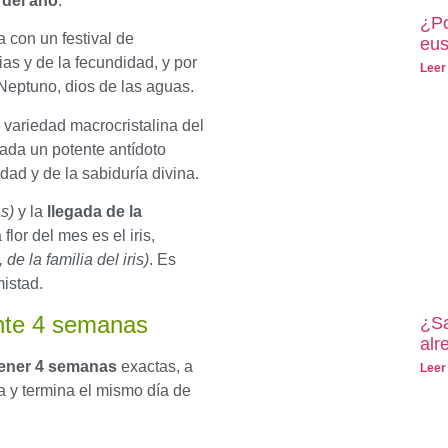
 del año
.
¿Po
 con un festival de
eus
ias y de la fecundidad, y por
Leer
 Neptuno, dios de las aguas.
a variedad macrocristalina del
rada un potente antídoto
dad y de la sabiduría divina.
as)
y la
llegada de la
a flor del mes es el iris,
s, de la familia del iris)
. Es
istad.
nte 4 semanas
¿Sa
alr
 tener 4 semanas
exactas, a
Leer
a y termina el mismo día de