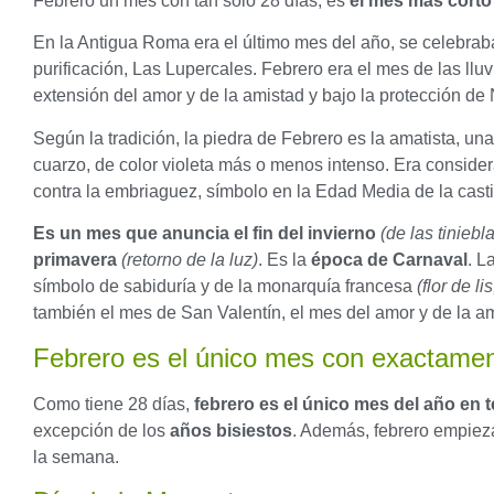
Febrero un mes con tan solo 28 días, es
el mes más corto
En la Antigua Roma era el último mes del año, se celebraba
purificación, Las Lupercales. Febrero era el mes de las lluv
extensión del amor y de la amistad y bajo la protección de
Según la tradición, la piedra de Febrero es la amatista, un
cuarzo, de color violeta más o menos intenso. Era conside
contra la embriaguez, símbolo en la Edad Media de la casti
Es un mes que anuncia el fin del invierno
(de las tiniebl
primavera
(retorno de la luz)
. Es la
época de Carnaval
. L
símbolo de sabiduría y de la monarquía francesa
(flor de li
también el mes de San Valentín, el mes del amor y de la am
Febrero es el único mes con exactame
Como tiene 28 días,
febrero es el único mes del año en
excepción de los
años bisiestos
. Además, febrero empiez
la semana.