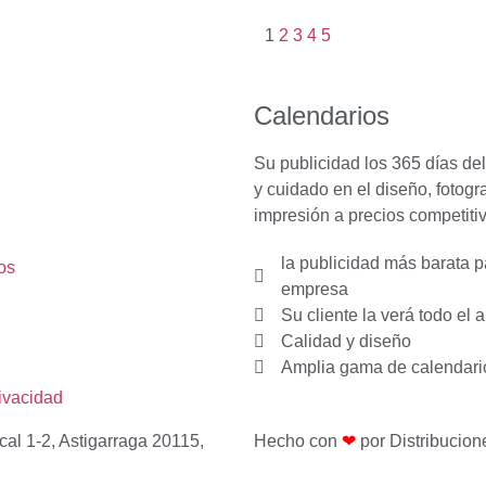
1
2
3
4
5
Calendarios
Su publicidad los 365 días de
y cuidado en el diseño, fotogra
impresión a precios competiti
la publicidad más barata p
os
empresa
Su cliente la verá todo el 
Calidad y diseño
Amplia gama de calendari
rivacidad
cal 1-2, Astigarraga 20115,
Hecho con
❤
por Distribucion