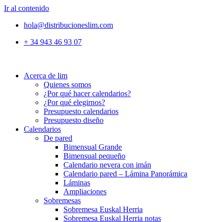
Ir al contenido
hola@distribucioneslim.com
+ 34 943 46 93 07
Acerca de lim
Quienes somos
¿Por qué hacer calendarios?
¿Por qué elegirnos?
Presupuesto calendarios
Presupuesto diseño
Calendarios
De pared
Bimensual Grande
Bimensual pequeño
Calendario nevera con imán
Calendario pared – Lámina Panorámica
Láminas
Ampliaciones
Sobremesas
Sobremesa Euskal Herria
Sobremesa Euskal Herria notas