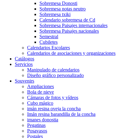
Sobremesa Donosti
Sobremesa notas neutro
Sobremesa txiki
Calendario sobremesa de Cd
Sobremesa Paisajes internacionales
Sobremesa Paisajes nacionales
Semestral
Cubiletes
Calendarios Escolares
Calendarios de asociaciones y organizaciones
Catálogos
Servicios
Manipulado de calendarios
Diseño gráfico personalizado
Souvenirs
Ampliaciones
Bola de nieve
Cámaras de fotos y vídeos
Cubo mágico
imán resina oveja la concha
Imán resina barandilla de la concha
imanes donostia
Pegatinas
Posavasos
Postales