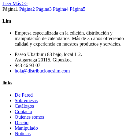
Leer Más >>
Página
1
Página
2
Página
3
Página
4
Página
5
Lim
Empresa especializada en la edición, distribución y
manipulación de calendarios. Más de 35 años ofreciendo
calidad y experiencia en nuestros productos y servicios.
Paseo Ubarburu 83 bajo, local 1-2.
Astigarraga 20115, Gipuzkoa
943 46 93 07
hola@distribucioneslim.com
links
De Pared
Sobremesas
Catálogos
Contacto
Quienes somos
Diseño
Manipulado
Noticias