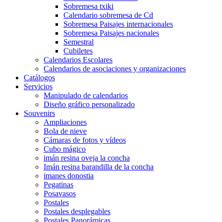
Sobremesa txiki
Calendario sobremesa de Cd
Sobremesa Paisajes internacionales
Sobremesa Paisajes nacionales
Semestral
Cubiletes
Calendarios Escolares
Calendarios de asociaciones y organizaciones
Catálogos
Servicios
Manipulado de calendarios
Diseño gráfico personalizado
Souvenirs
Ampliaciones
Bola de nieve
Cámaras de fotos y vídeos
Cubo mágico
imán resina oveja la concha
Imán resina barandilla de la concha
imanes donostia
Pegatinas
Posavasos
Postales
Postales desplegables
Postales Panorámicas