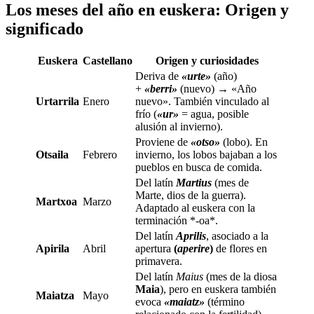
Los meses del año en euskera: Origen y
significado
Euskera
Castellano
Origen y curiosidades
Deriva de
«urte»
(año)
+
«berri»
(nuevo) → «Año
Urtarrila
Enero
nuevo». También vinculado al
frío (
«ur»
= agua, posible
alusión al invierno).
Proviene de
«otso»
(lobo). En
Otsaila
Febrero
invierno, los lobos bajaban a los
pueblos en busca de comida.
Del latín
Martius
(mes de
Marte, dios de la guerra).
Martxoa
Marzo
Adaptado al euskera con la
terminación *-oa*.
Del latín
Aprilis
, asociado a la
Apirila
Abril
apertura
(
aperire
)
de flores en
primavera.
Del latín
Maius
(mes de la diosa
Maia
), pero en euskera también
Maiatza
Mayo
evoca
«maiatz»
(término