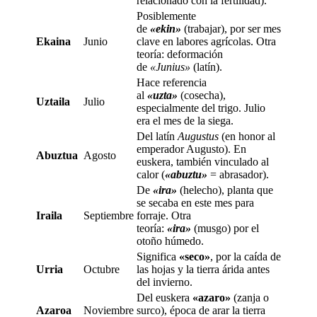
relacionado con la fertilidad).
Posiblemente
de
«ekin»
(trabajar), por ser mes
Ekaina
Junio
clave en labores agrícolas. Otra
teoría: deformación
de
«Junius»
(latín).
Hace referencia
al
«uzta»
(cosecha),
Uztaila
Julio
especialmente del trigo. Julio
era el mes de la siega.
Del latín
Augustus
(en honor al
emperador Augusto). En
Abuztua
Agosto
euskera, también vinculado al
calor (
«abuztu»
= abrasador).
De
«ira»
(helecho), planta que
se secaba en este mes para
Iraila
Septiembre
forraje. Otra
teoría:
«ira»
(musgo) por el
otoño húmedo.
Significa
«seco»
, por la caída de
Urria
Octubre
las hojas y la tierra árida antes
del invierno.
Del euskera
«azaro»
(zanja o
Azaroa
Noviembre
surco), época de arar la tierra