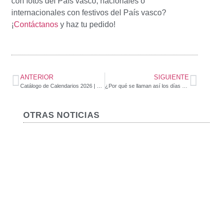
con fotos del País vasco, nacionales o
internacionales con festivos del País vasco?
¡
Contáctanos
y haz tu pedido!
ANTERIOR
SIGUIENTE
Catálogo de Calendarios 2026 | Distribuciones Lim – País Vasco
¿Por qué se llaman así los días de la semana en euskera?
OTRAS NOTICIAS