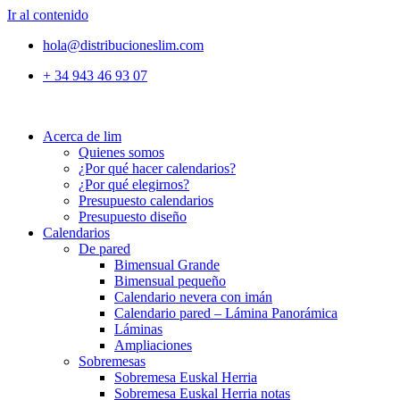
Ir al contenido
hola@distribucioneslim.com
+ 34 943 46 93 07
Acerca de lim
Quienes somos
¿Por qué hacer calendarios?
¿Por qué elegirnos?
Presupuesto calendarios
Presupuesto diseño
Calendarios
De pared
Bimensual Grande
Bimensual pequeño
Calendario nevera con imán
Calendario pared – Lámina Panorámica
Láminas
Ampliaciones
Sobremesas
Sobremesa Euskal Herria
Sobremesa Euskal Herria notas