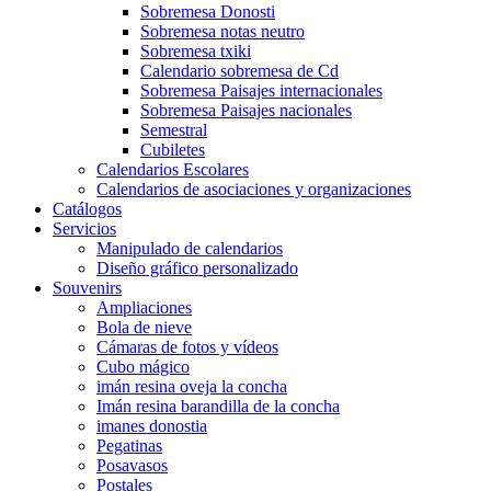
Sobremesa Donosti
Sobremesa notas neutro
Sobremesa txiki
Calendario sobremesa de Cd
Sobremesa Paisajes internacionales
Sobremesa Paisajes nacionales
Semestral
Cubiletes
Calendarios Escolares
Calendarios de asociaciones y organizaciones
Catálogos
Servicios
Manipulado de calendarios
Diseño gráfico personalizado
Souvenirs
Ampliaciones
Bola de nieve
Cámaras de fotos y vídeos
Cubo mágico
imán resina oveja la concha
Imán resina barandilla de la concha
imanes donostia
Pegatinas
Posavasos
Postales