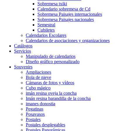
Sobremesa txiki
Calendario sobremesa de Cd
Sobremesa Paisajes internacionales
Sobremesa Paisajes nacionales
Semestral
Cubiletes
Calendarios Escolares
Calendarios de asociaciones y organizaciones
Catálogos
Servicios
Manipulado de calendarios
Diseño gráfico personalizado
Souvenirs
Ampliaciones
Bola de nieve
Cámaras de fotos y vídeos
Cubo mágico
imán resina oveja la concha
Imán resina barandilla de la concha
imanes donostia
Pegatinas
Posavasos
Postales
Postales desplegables
Postales Panorámicas