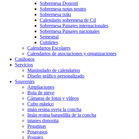
Sobremesa Donosti
Sobremesa notas neutro
Sobremesa txiki
Calendario sobremesa de Cd
Sobremesa Paisajes internacionales
Sobremesa Paisajes nacionales
Semestral
Cubiletes
Calendarios Escolares
Calendarios de asociaciones y organizaciones
Catálogos
Servicios
Manipulado de calendarios
Diseño gráfico personalizado
Souvenirs
Ampliaciones
Bola de nieve
Cámaras de fotos y vídeos
Cubo mágico
imán resina oveja la concha
Imán resina barandilla de la concha
imanes donostia
Pegatinas
Posavasos
Postales