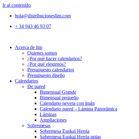
Ir al contenido
hola@distribucioneslim.com
+ 34 943 46 93 07
Acerca de lim
Quienes somos
¿Por qué hacer calendarios?
¿Por qué elegirnos?
Presupuesto calendarios
Presupuesto diseño
Calendarios
De pared
Bimensual Grande
Bimensual pequeño
Calendario nevera con imán
Calendario pared – Lámina Panorámica
Láminas
Ampliaciones
Sobremesas
Sobremesa Euskal Herria
Sobremesa Euskal Herria notas