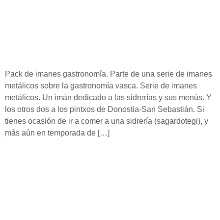
Pack de imanes gastronomía. Parte de una serie de imanes
metálicos sobre la gastronomía vasca. Serie de imanes
metálicos. Un imán dedicado a las sidrerías y sus menús. Y
los otros dos a los pintxos de Donostia-San Sebastián. Si
tienes ocasión de ir a comer a una sidrería (sagardotegi), y
más aún en temporada de […]
Lim
Empresa especializada en la edición, distribución y
manipulación de calendarios. Más de 35 años ofreciendo
calidad y experiencia en nuestros productos y servicios.