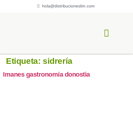
hola@distribucioneslim.com
ACERCA DE LIM
Etiqueta:
sidrería
Imanes gastronomía donostia