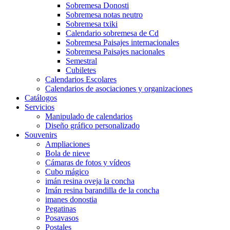
Sobremesa Donosti
Sobremesa notas neutro
Sobremesa txiki
Calendario sobremesa de Cd
Sobremesa Paisajes internacionales
Sobremesa Paisajes nacionales
Semestral
Cubiletes
Calendarios Escolares
Calendarios de asociaciones y organizaciones
Catálogos
Servicios
Manipulado de calendarios
Diseño gráfico personalizado
Souvenirs
Ampliaciones
Bola de nieve
Cámaras de fotos y vídeos
Cubo mágico
imán resina oveja la concha
Imán resina barandilla de la concha
imanes donostia
Pegatinas
Posavasos
Postales