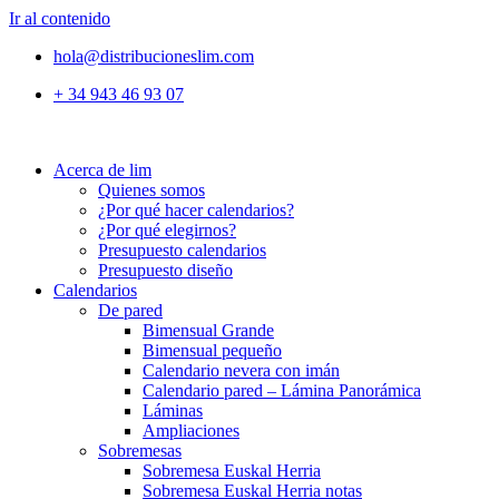
Ir al contenido
hola@distribucioneslim.com
+ 34 943 46 93 07
Acerca de lim
Quienes somos
¿Por qué hacer calendarios?
¿Por qué elegirnos?
Presupuesto calendarios
Presupuesto diseño
Calendarios
De pared
Bimensual Grande
Bimensual pequeño
Calendario nevera con imán
Calendario pared – Lámina Panorámica
Láminas
Ampliaciones
Sobremesas
Sobremesa Euskal Herria
Sobremesa Euskal Herria notas