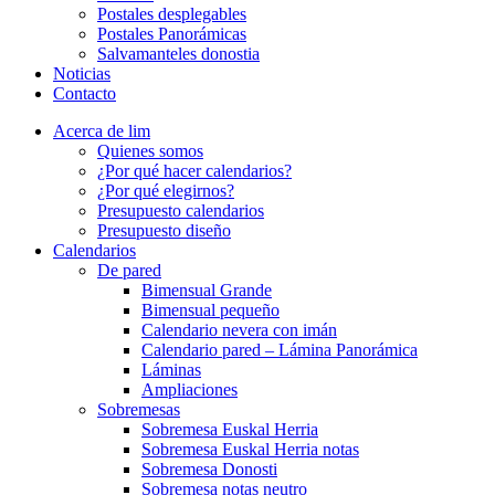
Postales desplegables
Postales Panorámicas
Salvamanteles donostia
Noticias
Contacto
Acerca de lim
Quienes somos
¿Por qué hacer calendarios?
¿Por qué elegirnos?
Presupuesto calendarios
Presupuesto diseño
Calendarios
De pared
Bimensual Grande
Bimensual pequeño
Calendario nevera con imán
Calendario pared – Lámina Panorámica
Láminas
Ampliaciones
Sobremesas
Sobremesa Euskal Herria
Sobremesa Euskal Herria notas
Sobremesa Donosti
Sobremesa notas neutro