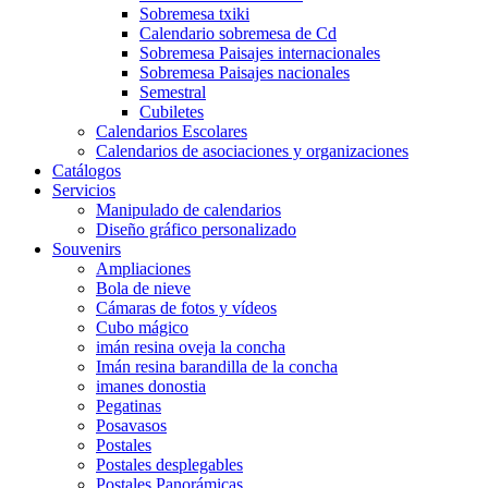
Sobremesa txiki
Calendario sobremesa de Cd
Sobremesa Paisajes internacionales
Sobremesa Paisajes nacionales
Semestral
Cubiletes
Calendarios Escolares
Calendarios de asociaciones y organizaciones
Catálogos
Servicios
Manipulado de calendarios
Diseño gráfico personalizado
Souvenirs
Ampliaciones
Bola de nieve
Cámaras de fotos y vídeos
Cubo mágico
imán resina oveja la concha
Imán resina barandilla de la concha
imanes donostia
Pegatinas
Posavasos
Postales
Postales desplegables
Postales Panorámicas