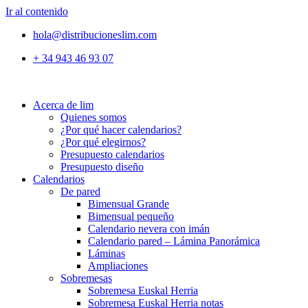
Ir al contenido
hola@distribucioneslim.com
+ 34 943 46 93 07
Acerca de lim
Quienes somos
¿Por qué hacer calendarios?
¿Por qué elegirnos?
Presupuesto calendarios
Presupuesto diseño
Calendarios
De pared
Bimensual Grande
Bimensual pequeño
Calendario nevera con imán
Calendario pared – Lámina Panorámica
Láminas
Ampliaciones
Sobremesas
Sobremesa Euskal Herria
Sobremesa Euskal Herria notas