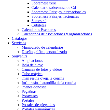
Sobremesa txiki
Calendario sobremesa de Cd
Sobremesa Paisajes internacionales
Sobremesa Paisajes nacionales
Semestral
Cubiletes
Calendarios Escolares
Calendarios de asociaciones y organizaciones
Catálogos
Servicios
Manipulado de calendarios
Diseño gráfico personalizado
Souvenirs
Ampliaciones
Bola de nieve
Cámaras de fotos y vídeos
Cubo mágico
imán resina oveja la concha
Imán resina barandilla de la concha
imanes donostia
Pegatinas
Posavasos
Postales
Postales desplegables
Postales Panorámicas