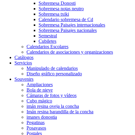
Sobremesa Donosti
Sobremesa notas neutro
Sobremesa txiki
Calendario sobremesa de Cd
Sobremesa Paisajes internacionales
Sobremesa Paisajes nacionales
Semestral
Cubiletes
Calendarios Escolares
Calendarios de asociaciones y organizaciones
Catálogos
Servicios
Manipulado de calendarios
Diseño gráfico personalizado
Souvenirs
Ampliaciones
Bola de nieve
Cámaras de fotos y vídeos
Cubo mágico
imán resina oveja la concha
Imán resina barandilla de la concha
imanes donostia
Pegatinas
Posavasos
Postales