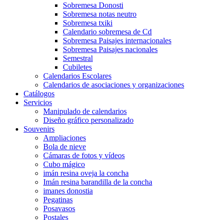
Sobremesa Donosti
Sobremesa notas neutro
Sobremesa txiki
Calendario sobremesa de Cd
Sobremesa Paisajes internacionales
Sobremesa Paisajes nacionales
Semestral
Cubiletes
Calendarios Escolares
Calendarios de asociaciones y organizaciones
Catálogos
Servicios
Manipulado de calendarios
Diseño gráfico personalizado
Souvenirs
Ampliaciones
Bola de nieve
Cámaras de fotos y vídeos
Cubo mágico
imán resina oveja la concha
Imán resina barandilla de la concha
imanes donostia
Pegatinas
Posavasos
Postales