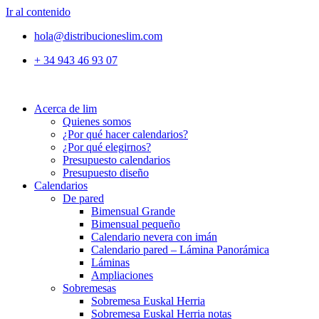
Ir al contenido
hola@distribucioneslim.com
+ 34 943 46 93 07
Acerca de lim
Quienes somos
¿Por qué hacer calendarios?
¿Por qué elegirnos?
Presupuesto calendarios
Presupuesto diseño
Calendarios
De pared
Bimensual Grande
Bimensual pequeño
Calendario nevera con imán
Calendario pared – Lámina Panorámica
Láminas
Ampliaciones
Sobremesas
Sobremesa Euskal Herria
Sobremesa Euskal Herria notas