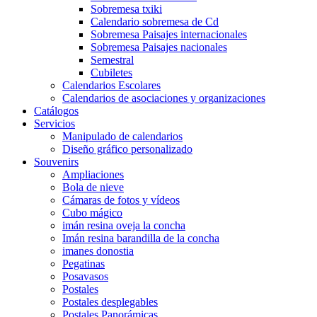
Sobremesa txiki
Calendario sobremesa de Cd
Sobremesa Paisajes internacionales
Sobremesa Paisajes nacionales
Semestral
Cubiletes
Calendarios Escolares
Calendarios de asociaciones y organizaciones
Catálogos
Servicios
Manipulado de calendarios
Diseño gráfico personalizado
Souvenirs
Ampliaciones
Bola de nieve
Cámaras de fotos y vídeos
Cubo mágico
imán resina oveja la concha
Imán resina barandilla de la concha
imanes donostia
Pegatinas
Posavasos
Postales
Postales desplegables
Postales Panorámicas