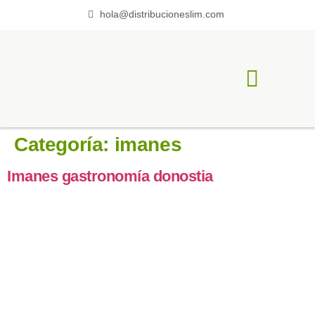
hola@distribucioneslim.com
ACERCA DE LIM
Categoría:
imanes
Imanes gastronomía donostia