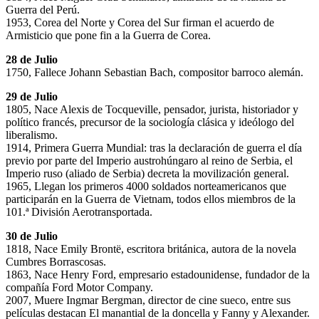
Guerra del Perú.
1953, Corea del Norte y Corea del Sur firman el acuerdo de
Armisticio que pone fin a la Guerra de Corea.
28 de Julio
1750, Fallece Johann Sebastian Bach, compositor barroco alemán.
29 de Julio
1805, Nace Alexis de Tocqueville, pensador, jurista, historiador y
político francés, precursor de la sociología clásica y ideólogo del
liberalismo.
1914, Primera Guerra Mundial: tras la declaración de guerra el día
previo por parte del Imperio austrohúngaro al reino de Serbia, el
Imperio ruso (aliado de Serbia) decreta la movilización general.
1965, Llegan los primeros 4000 soldados norteamericanos que
participarán en la Guerra de Vietnam, todos ellos miembros de la
101.ª División Aerotransportada.
30 de Julio
1818, Nace Emily Brontë, escritora británica, autora de la novela
Cumbres Borrascosas.
1863, Nace Henry Ford, empresario estadounidense, fundador de la
compañía Ford Motor Company.
2007, Muere Ingmar Bergman, director de cine sueco, entre sus
películas destacan El manantial de la doncella y Fanny y Alexander.