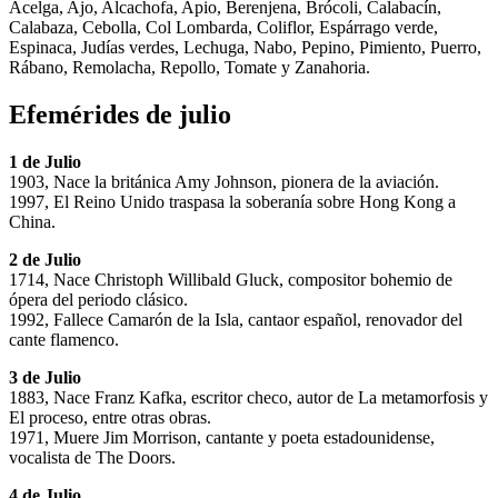
Acelga, Ajo, Alcachofa, Apio, Berenjena, Brócoli, Calabacín,
Calabaza, Cebolla, Col Lombarda, Coliflor, Espárrago verde,
Espinaca, Judías verdes, Lechuga, Nabo, Pepino, Pimiento, Puerro,
Rábano, Remolacha, Repollo, Tomate y Zanahoria.
Efemérides de julio
1 de Julio
1903, Nace la británica Amy Johnson, pionera de la aviación.
1997, El Reino Unido traspasa la soberanía sobre Hong Kong a
China.
2 de Julio
1714, Nace Christoph Willibald Gluck, compositor bohemio de
ópera del periodo clásico.
1992, Fallece Camarón de la Isla, cantaor español, renovador del
cante flamenco.
3 de Julio
1883, Nace Franz Kafka, escritor checo, autor de La metamorfosis y
El proceso, entre otras obras.
1971, Muere Jim Morrison, cantante y poeta estadounidense,
vocalista de The Doors.
4 de Julio