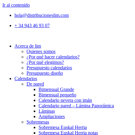
Ir al contenido
hola@distribucioneslim.com
+ 34 943 46 93 07
Acerca de lim
Quienes somos
¿Por qué hacer calendarios?
¿Por qué elegirnos?
Presupuesto calendarios
Presupuesto diseño
Calendarios
De pared
Bimensual Grande
Bimensual pequeño
Calendario nevera con imán
Calendario pared – Lámina Panorámica
Láminas
Ampliaciones
Sobremesas
Sobremesa Euskal Herria
Sobremesa Euskal Herria notas