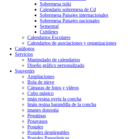
Sobremesa txiki
Calendario sobremesa de Cd
Sobremesa Paisajes internacionales
Sobremesa Paisajes nacionales
Semestral
Cubiletes
Calendarios Escolares
Calendarios de asociaciones y organizaciones
Catálogos
Servicios
Manipulado de calendarios
Diseño gráfico personalizado
Souvenirs
Ampliaciones
Bola de nieve
Cámaras de fotos y vídeos
Cubo mágico
imán resina oveja la concha
Imán resina barandilla de la concha
imanes donostia
Pegatinas
Posavasos
Postales
Postales desplegables
Postales Panorámicas