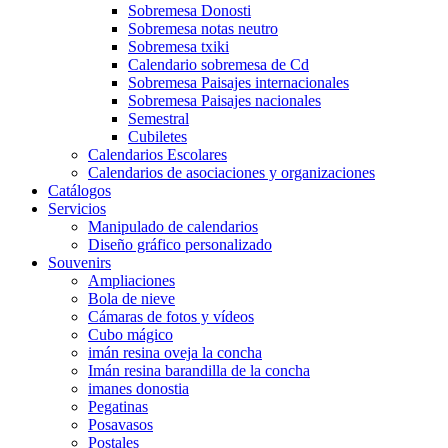
Sobremesa Donosti
Sobremesa notas neutro
Sobremesa txiki
Calendario sobremesa de Cd
Sobremesa Paisajes internacionales
Sobremesa Paisajes nacionales
Semestral
Cubiletes
Calendarios Escolares
Calendarios de asociaciones y organizaciones
Catálogos
Servicios
Manipulado de calendarios
Diseño gráfico personalizado
Souvenirs
Ampliaciones
Bola de nieve
Cámaras de fotos y vídeos
Cubo mágico
imán resina oveja la concha
Imán resina barandilla de la concha
imanes donostia
Pegatinas
Posavasos
Postales